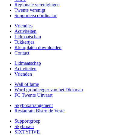
Regionale verenigingen
Twente verenigt
Supporterscoördinator
Vriendjes
Activiteiten
Lidmaatschap
Tukkertjes
Kleurplaten downloaden
Contact
Lidmaatschap
Activiteiten
Vrienden
Wall of fame
Word grondlegger van het Diekman
FC Twente Uitvaart
Skyboxarrangement
Restaurant Bistro de Veste
Supportgroep
Skyboxen
SIXTYFIVE