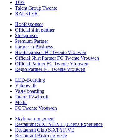
TOS
Talent Group Twente
BALSTER
Hoofdsponsor
Official shirt partner
Stersponsor
Premium Partner
Partner in Business
Hoofdsponsor FC Twente Vrouwen
Official Shirt Partner FC Twente Vrouwen
Official Partner FC Twente Vrouwen
Regio Partner FC Twente Vrouwen
LED-Boarding
Videowalls
Vaste boarding
Intern TV-circuit
Media
FC Twente Vrouwen
Skyboxarrangement
Restaurant SIXTYFIVE | Chef's Experience
Restaurant Club SIXTYFIVE
Restaurant Bistro de Veste