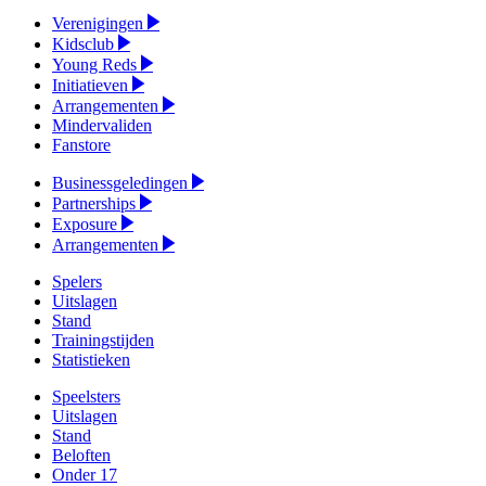
Verenigingen
Kidsclub
Young Reds
Initiatieven
Arrangementen
Mindervaliden
Fanstore
Businessgeledingen
Partnerships
Exposure
Arrangementen
Spelers
Uitslagen
Stand
Trainingstijden
Statistieken
Speelsters
Uitslagen
Stand
Beloften
Onder 17