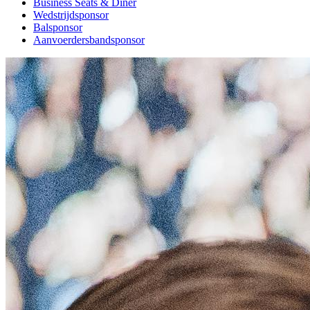
Business Seats & Diner
Wedstrijdsponsor
Balsponsor
Aanvoerdersbandsponsor