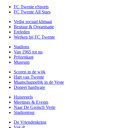
FC Twente eSports
FC Twente All Stars
Veilig sociaal klimaat
Bestuur & Organisatie
Ereleden
Werken bij FC Twente
Stadions
Van 1965 tot nu
Prijzenkast
Museum
Scoren in de wijk
Hart van Twente
Maatschappelijk in de Veste
Doneer hardware
Huisregels
Meetings & Events
Naar De Grolsch Veste
Stadiontour
De Vriendenkring
Vak-P