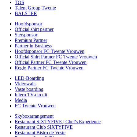
TOS
Talent Group Twente
BALSTER
Hoofdsponsor
Official shirt partner
Stersponsor
Premium Partner
Partner in Business
Hoofdsponsor FC Twente Vrouwen
Official Shirt Partner FC Twente Vrouwen
Official Partner FC Twente Vrouwen
Regio Partner FC Twente Vrouwen
LED-Boarding
Videowalls
Vaste boarding
Intern TV-circuit
Media
FC Twente Vrouwen
Skyboxarrangement
Restaurant SIXTYFIVE | Chef's Experience
Restaurant Club SIXTYFIVE
Restaurant Bistro de Veste