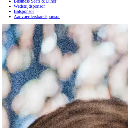
Business Seats & Diner
Wedstrijdsponsor
Balsponsor
Aanvoerdersbandsponsor