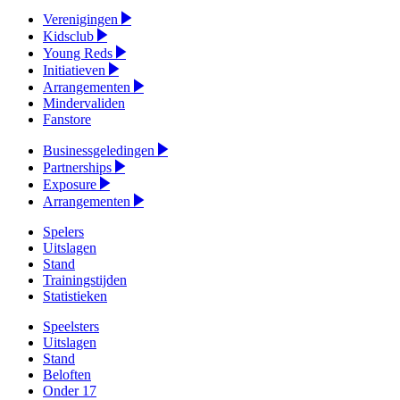
Verenigingen
Kidsclub
Young Reds
Initiatieven
Arrangementen
Mindervaliden
Fanstore
Businessgeledingen
Partnerships
Exposure
Arrangementen
Spelers
Uitslagen
Stand
Trainingstijden
Statistieken
Speelsters
Uitslagen
Stand
Beloften
Onder 17