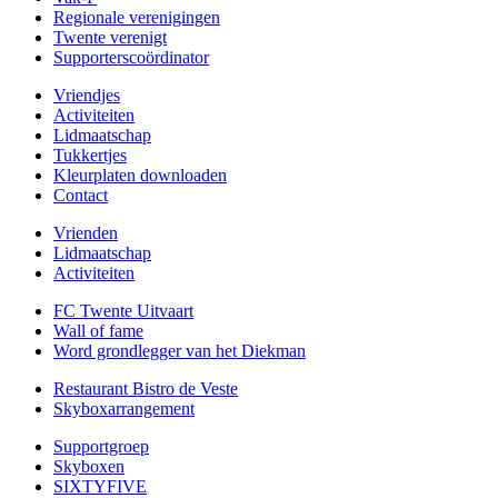
Regionale verenigingen
Twente verenigt
Supporterscoördinator
Vriendjes
Activiteiten
Lidmaatschap
Tukkertjes
Kleurplaten downloaden
Contact
Vrienden
Lidmaatschap
Activiteiten
FC Twente Uitvaart
Wall of fame
Word grondlegger van het Diekman
Restaurant Bistro de Veste
Skyboxarrangement
Supportgroep
Skyboxen
SIXTYFIVE