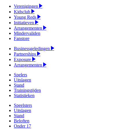
Verenigingen
Kidsclub
Young Reds
Initiatieven
Arrangementen
Mindervaliden
Fanstore
Businessgeledingen
Partnerships
Exposure
Arrangementen
Spelers
Uitslagen
Stand
Trainingstijden
Statistieken
Speelsters
Uitslagen
Stand
Beloften
Onder 17