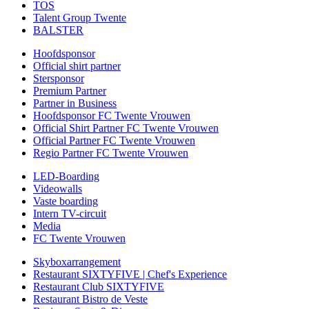
TOS
Talent Group Twente
BALSTER
Hoofdsponsor
Official shirt partner
Stersponsor
Premium Partner
Partner in Business
Hoofdsponsor FC Twente Vrouwen
Official Shirt Partner FC Twente Vrouwen
Official Partner FC Twente Vrouwen
Regio Partner FC Twente Vrouwen
LED-Boarding
Videowalls
Vaste boarding
Intern TV-circuit
Media
FC Twente Vrouwen
Skyboxarrangement
Restaurant SIXTYFIVE | Chef's Experience
Restaurant Club SIXTYFIVE
Restaurant Bistro de Veste