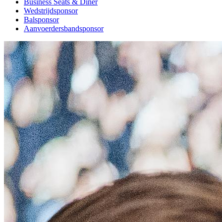
Business Seats & Diner
Wedstrijdsponsor
Balsponsor
Aanvoerdersbandsponsor