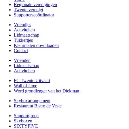
Regionale verenigingen
Twente verenigt
Supporterscoördinator
Vriendjes
Activiteiten
Lidmaatschap
Tukkertjes
Kleurplaten downloaden
Contact
Vrienden
Lidmaatschap
Activiteiten
FC Twente Uitvaart
Wall of fame
Word grondlegger van het Diekman
Skyboxarrangement
Restaurant Bistro de Veste
Supportgroep
Skyboxen
SIXTYFIVE