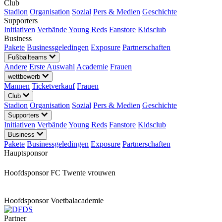
Club
Stadion
Organisation
Sozial
Pers & Medien
Geschichte
Supporters
Initiativen
Verbände
Young Reds
Fanstore
Kidsclub
Business
Pakete
Businessgeledingen
Exposure
Partnerschaften
Fußballteams
Andere
Erste Auswahl
Academie
Frauen
wettbewerb
Mannen
Ticketverkauf
Frauen
Club
Stadion
Organisation
Sozial
Pers & Medien
Geschichte
Supporters
Initiativen
Verbände
Young Reds
Fanstore
Kidsclub
Business
Pakete
Businessgeledingen
Exposure
Partnerschaften
Hauptsponsor
Hoofdsponsor FC Twente vrouwen
Hoofdsponsor Voetbalacademie
Partner