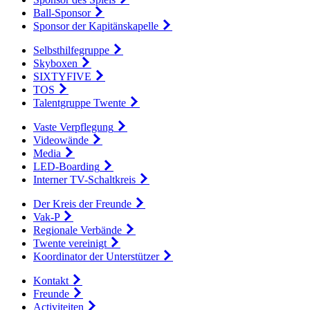
Ball-Sponsor
Sponsor der Kapitänskapelle
Selbsthilfegruppe
Skyboxen
SIXTYFIVE
TOS
Talentgruppe Twente
Vaste Verpflegung
Videowände
Media
LED-Boarding
Interner TV-Schaltkreis
Der Kreis der Freunde
Vak-P
Regionale Verbände
Twente vereinigt
Koordinator der Unterstützer
Kontakt
Freunde
Activiteiten