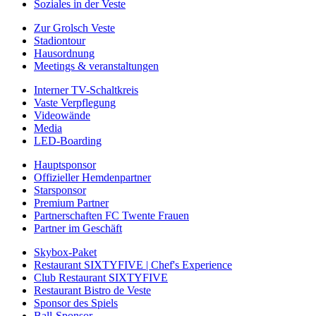
Soziales in der Veste
Zur Grolsch Veste
Stadiontour
Hausordnung
Meetings & veranstaltungen
Interner TV-Schaltkreis
Vaste Verpflegung
Videowände
Media
LED-Boarding
Hauptsponsor
Offizieller Hemdenpartner
Starsponsor
Premium Partner
Partnerschaften FC Twente Frauen
Partner im Geschäft
Skybox-Paket
Restaurant SIXTYFIVE | Chef's Experience
Club Restaurant SIXTYFIVE
Restaurant Bistro de Veste
Sponsor des Spiels
Ball-Sponsor