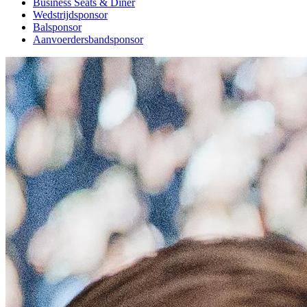
Business Seats & Diner
Wedstrijdsponsor
Balsponsor
Aanvoerdersbandsponsor