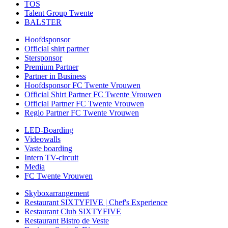
TOS
Talent Group Twente
BALSTER
Hoofdsponsor
Official shirt partner
Stersponsor
Premium Partner
Partner in Business
Hoofdsponsor FC Twente Vrouwen
Official Shirt Partner FC Twente Vrouwen
Official Partner FC Twente Vrouwen
Regio Partner FC Twente Vrouwen
LED-Boarding
Videowalls
Vaste boarding
Intern TV-circuit
Media
FC Twente Vrouwen
Skyboxarrangement
Restaurant SIXTYFIVE | Chef's Experience
Restaurant Club SIXTYFIVE
Restaurant Bistro de Veste