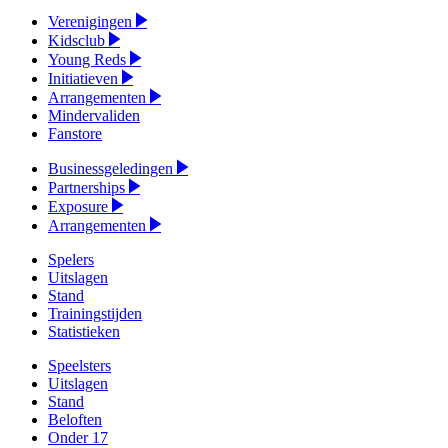
Verenigingen
Kidsclub
Young Reds
Initiatieven
Arrangementen
Mindervaliden
Fanstore
Businessgeledingen
Partnerships
Exposure
Arrangementen
Spelers
Uitslagen
Stand
Trainingstijden
Statistieken
Speelsters
Uitslagen
Stand
Beloften
Onder 17