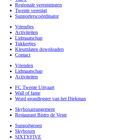
Regionale verenigingen
Twente verenigt
Supporterscoördinator
Vriendjes
Activiteiten
Lidmaatschap
Tukkertjes
Kleurplaten downloaden
Contact
Vrienden
Lidmaatschap
Activiteiten
FC Twente Uitvaart
Wall of fame
Word grondlegger van het Diekman
Skyboxarrangement
Restaurant Bistro de Veste
Supportgroep
Skyboxen
SIXTYFIVE