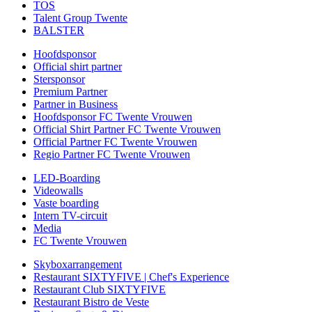
TOS
Talent Group Twente
BALSTER
Hoofdsponsor
Official shirt partner
Stersponsor
Premium Partner
Partner in Business
Hoofdsponsor FC Twente Vrouwen
Official Shirt Partner FC Twente Vrouwen
Official Partner FC Twente Vrouwen
Regio Partner FC Twente Vrouwen
LED-Boarding
Videowalls
Vaste boarding
Intern TV-circuit
Media
FC Twente Vrouwen
Skyboxarrangement
Restaurant SIXTYFIVE | Chef's Experience
Restaurant Club SIXTYFIVE
Restaurant Bistro de Veste