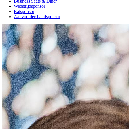
Business Seats & Diner
Wedstrijdsponsor
Balsponsor
Aanvoerdersbandsponsor