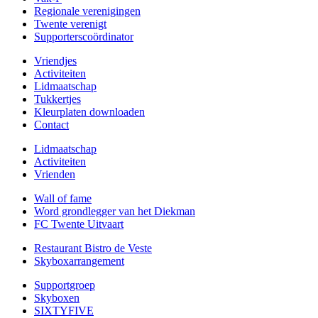
Regionale verenigingen
Twente verenigt
Supporterscoördinator
Vriendjes
Activiteiten
Lidmaatschap
Tukkertjes
Kleurplaten downloaden
Contact
Lidmaatschap
Activiteiten
Vrienden
Wall of fame
Word grondlegger van het Diekman
FC Twente Uitvaart
Restaurant Bistro de Veste
Skyboxarrangement
Supportgroep
Skyboxen
SIXTYFIVE