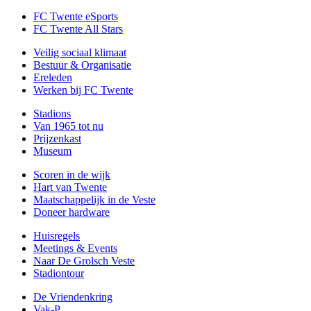
FC Twente eSports
FC Twente All Stars
Veilig sociaal klimaat
Bestuur & Organisatie
Ereleden
Werken bij FC Twente
Stadions
Van 1965 tot nu
Prijzenkast
Museum
Scoren in de wijk
Hart van Twente
Maatschappelijk in de Veste
Doneer hardware
Huisregels
Meetings & Events
Naar De Grolsch Veste
Stadiontour
De Vriendenkring
Vak-P