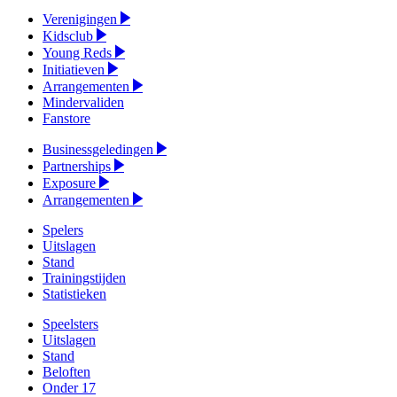
Verenigingen
Kidsclub
Young Reds
Initiatieven
Arrangementen
Mindervaliden
Fanstore
Businessgeledingen
Partnerships
Exposure
Arrangementen
Spelers
Uitslagen
Stand
Trainingstijden
Statistieken
Speelsters
Uitslagen
Stand
Beloften
Onder 17