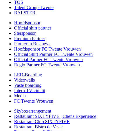
TOS
Talent Group Twente
BALSTER
Hoofdsponsor
Official shirt partner
Stersponsor
Premium Partner
Partner in Business
Hoofdsponsor FC Twente Vrouwen
Official Shirt Partner FC Twente Vrouwen
Official Partner FC Twente Vrouwen
Regio Partner FC Twente Vrouwen
LED-Boarding
Videowalls
Vaste boarding
Intern TV-circuit
Media
FC Twente Vrouwen
Skyboxarrangement
Restaurant SIXTYFIVE | Chef's Experience
Restaurant Club SIXTYFIVE
Restaurant Bistro de Veste