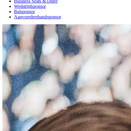
Business Seats & Diner
Wedstrijdsponsor
Balsponsor
Aanvoerdersbandsponsor