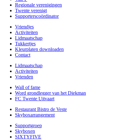
Regionale verenigingen
Twente verenigt
Supporterscoördinator
Vriendjes
Activiteiten
Lidmaatschap
Tukkertjes
Kleurplaten downloaden
Contact
Lidmaatschap
Activiteiten
Vrienden
Wall of fame
Word grondlegger van het Diekman
FC Twente Uitvaart
Restaurant Bistro de Veste
Skyboxarrangement
Supportgroep
Skyboxen
SIXTYFIVE