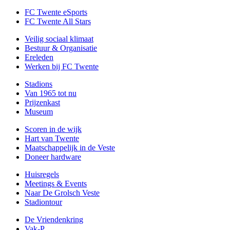
FC Twente eSports
FC Twente All Stars
Veilig sociaal klimaat
Bestuur & Organisatie
Ereleden
Werken bij FC Twente
Stadions
Van 1965 tot nu
Prijzenkast
Museum
Scoren in de wijk
Hart van Twente
Maatschappelijk in de Veste
Doneer hardware
Huisregels
Meetings & Events
Naar De Grolsch Veste
Stadiontour
De Vriendenkring
Vak-P