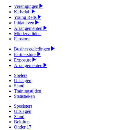
Verenigingen
Kidsclub
Young Reds
Initiatieven
Arrangementen
Mindervaliden
Fanstore
Businessgeledingen
Partnerships
Exposure
Arrangementen
Spelers
Uitslagen
Stand
Trainingstijden
Statistieken
Speelsters
Uitslagen
Stand
Beloften
Onder 17