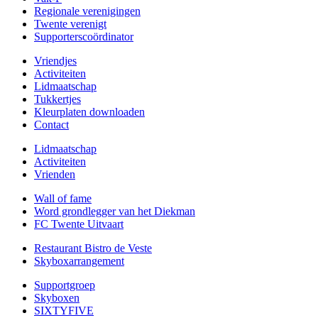
Regionale verenigingen
Twente verenigt
Supporterscoördinator
Vriendjes
Activiteiten
Lidmaatschap
Tukkertjes
Kleurplaten downloaden
Contact
Lidmaatschap
Activiteiten
Vrienden
Wall of fame
Word grondlegger van het Diekman
FC Twente Uitvaart
Restaurant Bistro de Veste
Skyboxarrangement
Supportgroep
Skyboxen
SIXTYFIVE