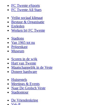
FC Twente eSports
FC Twente All Stars
Veilig sociaal klimaat
Bestuur & Organisatie
Ereleden
Werken bij FC Twente
Stadions
Van 1965 tot nu
Prijzenkast
Museum
Scoren in de wijk
Hart van Twente
Maatschappelijk in de Veste
Doneer hardware
Huisregels
Meetings & Events
Naar De Grolsch Veste
Stadiontour
De Vriendenkring
Vak-P