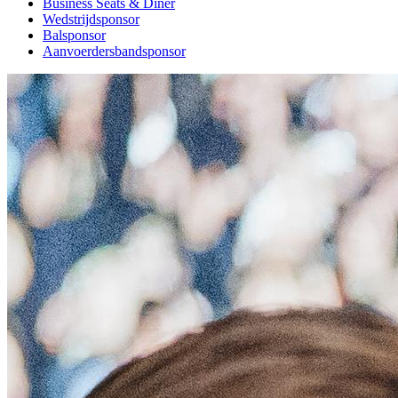
Business Seats & Diner
Wedstrijdsponsor
Balsponsor
Aanvoerdersbandsponsor