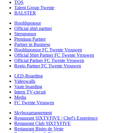
TOS
Talent Group Twente
BALSTER
Hoofdsponsor
Official shirt partner
Stersponsor
Premium Partner
Partner in Business
Hoofdsponsor FC Twente Vrouwen
Official Shirt Partner FC Twente Vrouwen
Official Partner FC Twente Vrouwen
Regio Partner FC Twente Vrouwen
LED-Boarding
Videowalls
Vaste boarding
Intern TV-circuit
Media
FC Twente Vrouwen
Skyboxarrangement
Restaurant SIXTYFIVE | Chef's Experience
Restaurant Club SIXTYFIVE
Restaurant Bistro de Veste