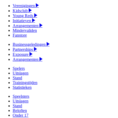
Verenigingen
Kidsclub
Young Reds
Initiatieven
Arrangementen
Mindervaliden
Fanstore
Businessgeledingen
Partnerships
Exposure
Arrangementen
Spelers
Uitslagen
Stand
Trainingstijden
Statistieken
Speelsters
Uitslagen
Stand
Beloften
Onder 17