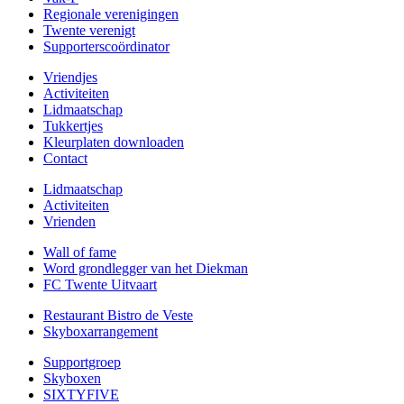
Regionale verenigingen
Twente verenigt
Supporterscoördinator
Vriendjes
Activiteiten
Lidmaatschap
Tukkertjes
Kleurplaten downloaden
Contact
Lidmaatschap
Activiteiten
Vrienden
Wall of fame
Word grondlegger van het Diekman
FC Twente Uitvaart
Restaurant Bistro de Veste
Skyboxarrangement
Supportgroep
Skyboxen
SIXTYFIVE