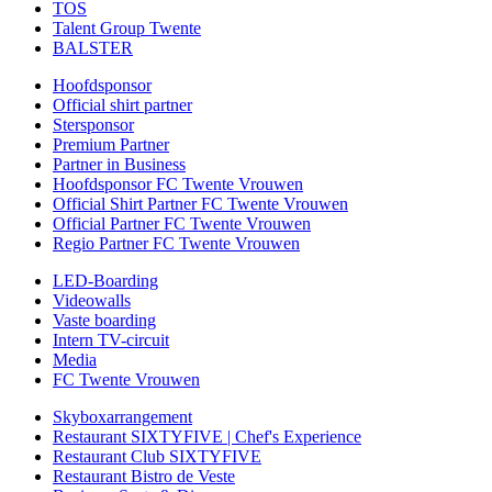
TOS
Talent Group Twente
BALSTER
Hoofdsponsor
Official shirt partner
Stersponsor
Premium Partner
Partner in Business
Hoofdsponsor FC Twente Vrouwen
Official Shirt Partner FC Twente Vrouwen
Official Partner FC Twente Vrouwen
Regio Partner FC Twente Vrouwen
LED-Boarding
Videowalls
Vaste boarding
Intern TV-circuit
Media
FC Twente Vrouwen
Skyboxarrangement
Restaurant SIXTYFIVE | Chef's Experience
Restaurant Club SIXTYFIVE
Restaurant Bistro de Veste