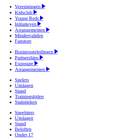
Verenigingen
Kidsclub
Young Reds
Initiatieven
Arrangementen
Mindervaliden
Fanstore
Businessgeledingen
Partnerships
Exposure
Arrangementen
Spelers
Uitslagen
Stand
Trainingstijden
Statistieken
Speelsters
Uitslagen
Stand
Beloften
Onder 17