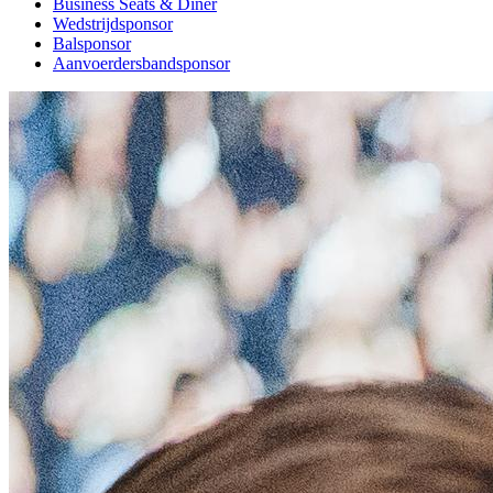
Business Seats & Diner
Wedstrijdsponsor
Balsponsor
Aanvoerdersbandsponsor