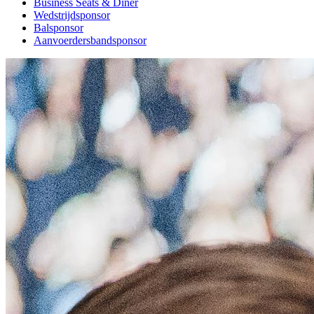
Business Seats & Diner
Wedstrijdsponsor
Balsponsor
Aanvoerdersbandsponsor