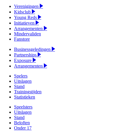
Verenigingen
Kidsclub
Young Reds
Initiatieven
Arrangementen
Mindervaliden
Fanstore
Businessgeledingen
Partnerships
Exposure
Arrangementen
Spelers
Uitslagen
Stand
Trainingstijden
Statistieken
Speelsters
Uitslagen
Stand
Beloften
Onder 17