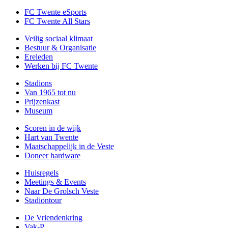
FC Twente eSports
FC Twente All Stars
Veilig sociaal klimaat
Bestuur & Organisatie
Ereleden
Werken bij FC Twente
Stadions
Van 1965 tot nu
Prijzenkast
Museum
Scoren in de wijk
Hart van Twente
Maatschappelijk in de Veste
Doneer hardware
Huisregels
Meetings & Events
Naar De Grolsch Veste
Stadiontour
De Vriendenkring
Vak-P