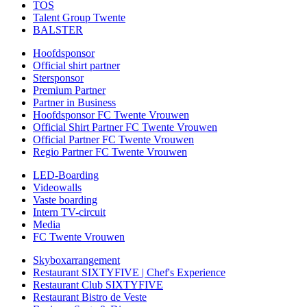
TOS
Talent Group Twente
BALSTER
Hoofdsponsor
Official shirt partner
Stersponsor
Premium Partner
Partner in Business
Hoofdsponsor FC Twente Vrouwen
Official Shirt Partner FC Twente Vrouwen
Official Partner FC Twente Vrouwen
Regio Partner FC Twente Vrouwen
LED-Boarding
Videowalls
Vaste boarding
Intern TV-circuit
Media
FC Twente Vrouwen
Skyboxarrangement
Restaurant SIXTYFIVE | Chef's Experience
Restaurant Club SIXTYFIVE
Restaurant Bistro de Veste