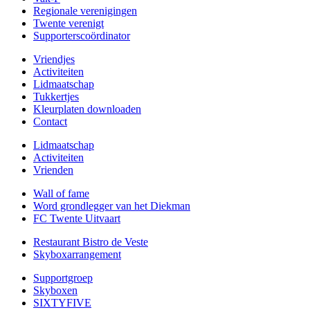
Regionale verenigingen
Twente verenigt
Supporterscoördinator
Vriendjes
Activiteiten
Lidmaatschap
Tukkertjes
Kleurplaten downloaden
Contact
Lidmaatschap
Activiteiten
Vrienden
Wall of fame
Word grondlegger van het Diekman
FC Twente Uitvaart
Restaurant Bistro de Veste
Skyboxarrangement
Supportgroep
Skyboxen
SIXTYFIVE