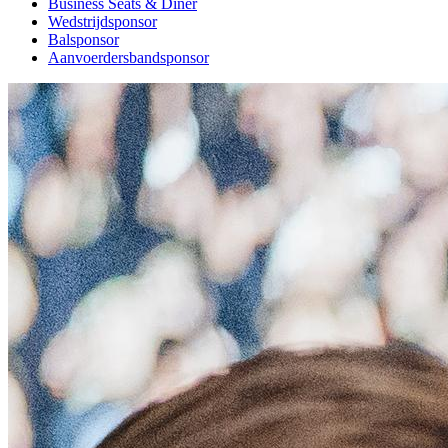
Business Seats & Diner
Wedstrijdsponsor
Balsponsor
Aanvoerdersbandsponsor