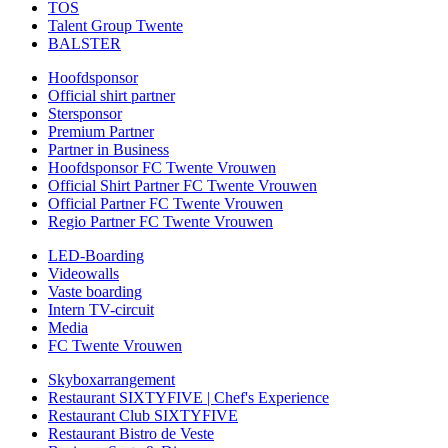
TOS
Talent Group Twente
BALSTER
Hoofdsponsor
Official shirt partner
Stersponsor
Premium Partner
Partner in Business
Hoofdsponsor FC Twente Vrouwen
Official Shirt Partner FC Twente Vrouwen
Official Partner FC Twente Vrouwen
Regio Partner FC Twente Vrouwen
LED-Boarding
Videowalls
Vaste boarding
Intern TV-circuit
Media
FC Twente Vrouwen
Skyboxarrangement
Restaurant SIXTYFIVE | Chef's Experience
Restaurant Club SIXTYFIVE
Restaurant Bistro de Veste