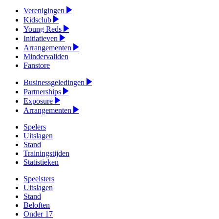
Verenigingen
Kidsclub
Young Reds
Initiatieven
Arrangementen
Mindervaliden
Fanstore
Businessgeledingen
Partnerships
Exposure
Arrangementen
Spelers
Uitslagen
Stand
Trainingstijden
Statistieken
Speelsters
Uitslagen
Stand
Beloften
Onder 17