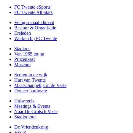
FC Twente eSports
FC Twente All Stars
Veilig sociaal klimaat
Bestuur & Organisatie
Ereleden
Werken bij FC Twente
Stadions
Van 1965 tot nu
Prijzenkast
Museum
Scoren in de wijk
Hart van Twente
Maatschappelijk in de Veste
Doneer hardware
Huisregels
Meetings & Events
Naar De Grolsch Veste
Stadiontour
De Vriendenkring
Vak-P