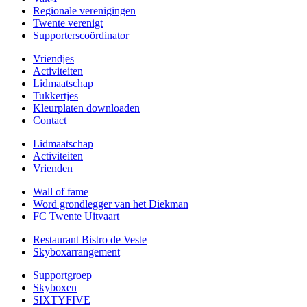
Regionale verenigingen
Twente verenigt
Supporterscoördinator
Vriendjes
Activiteiten
Lidmaatschap
Tukkertjes
Kleurplaten downloaden
Contact
Lidmaatschap
Activiteiten
Vrienden
Wall of fame
Word grondlegger van het Diekman
FC Twente Uitvaart
Restaurant Bistro de Veste
Skyboxarrangement
Supportgroep
Skyboxen
SIXTYFIVE