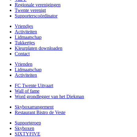
Regionale verenigingen
Twente verenigt
Supporterscoördinator
Vriendjes
Activiteiten
Lidmaatschap
Tukkertjes
Kleurplaten downloaden
Contact
Vrienden
Lidmaatschap
Activiteiten
FC Twente Uitvaart
Wall of fame
Word grondlegger van het Diekman
Skyboxarrangement
Restaurant Bistro de Veste
Supportgroep
Skyboxen
SIXTYFIVE