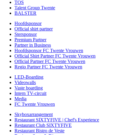
TOS
Talent Group Twente
BALSTER
Hoofdsponsor
Official shirt partner
Stersponsor
Premium Partner
Partner in Business
Hoofdsponsor FC Twente Vrouwen
Official Shirt Partner FC Twente Vrouwen
Official Partner FC Twente Vrouwen
Regio Partner FC Twente Vrouwen
LED-Boarding
Videowalls
Vaste boarding
Intern TV-circuit
Media
FC Twente Vrouwen
Skyboxarrangement
Restaurant SIXTYFIVE | Chef's Experience
Restaurant Club SIXTYFIVE
Restaurant Bistro de Veste