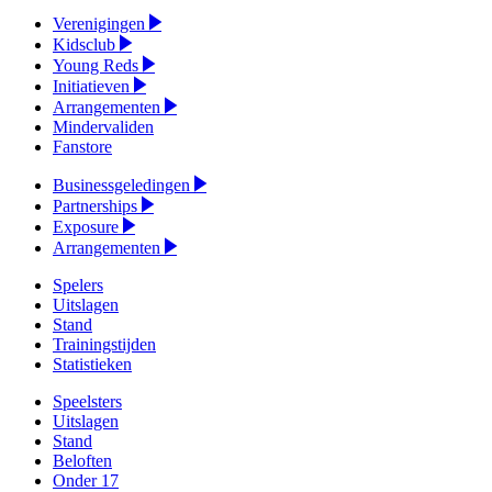
Verenigingen
Kidsclub
Young Reds
Initiatieven
Arrangementen
Mindervaliden
Fanstore
Businessgeledingen
Partnerships
Exposure
Arrangementen
Spelers
Uitslagen
Stand
Trainingstijden
Statistieken
Speelsters
Uitslagen
Stand
Beloften
Onder 17