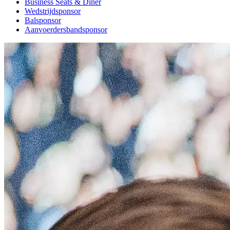
Business Seats & Diner
Wedstrijdsponsor
Balsponsor
Aanvoerdersbandsponsor