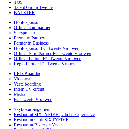
TOS
Talent Group Twente
BALSTER
Hoofdsponsor
Official shirt partner
Stersponsor
Premium Partner
Partner in Business
Hoofdsponsor FC Twente Vrouwen
Official Shirt Partner FC Twente Vrouwen
Official Partner FC Twente Vrouwen
Regio Partner FC Twente Vrouwen
LED-Boarding
Videowalls
Vaste boarding
Intern TV-circuit
Media
FC Twente Vrouwen
Skyboxarrangement
Restaurant SIXTYFIVE | Chef's Experience
Restaurant Club SIXTYFIVE
Restaurant Bistro de Veste