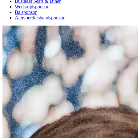
Business Seats & Diner
Wedstrijdsponsor
Balsponsor
Aanvoerdersbandsponsor