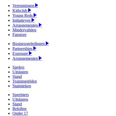
Verenigingen
Kidsclub
Young Reds
Initiatieven
Arrangementen
Mindervaliden
Fanstore
Businessgeledingen
Partnerships
Exposure
Arrangementen
Spelers
Uitslagen
Stand
Trainingstijden
Statistieken
Speelsters
Uitslagen
Stand
Beloften
Onder 17