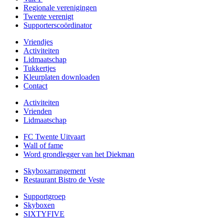
Regionale verenigingen
Twente verenigt
Supporterscoördinator
Vriendjes
Activiteiten
Lidmaatschap
Tukkertjes
Kleurplaten downloaden
Contact
Activiteiten
Vrienden
Lidmaatschap
FC Twente Uitvaart
Wall of fame
Word grondlegger van het Diekman
Skyboxarrangement
Restaurant Bistro de Veste
Supportgroep
Skyboxen
SIXTYFIVE