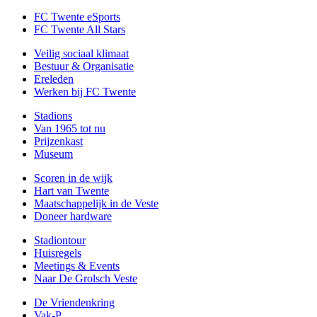
FC Twente eSports
FC Twente All Stars
Veilig sociaal klimaat
Bestuur & Organisatie
Ereleden
Werken bij FC Twente
Stadions
Van 1965 tot nu
Prijzenkast
Museum
Scoren in de wijk
Hart van Twente
Maatschappelijk in de Veste
Doneer hardware
Stadiontour
Huisregels
Meetings & Events
Naar De Grolsch Veste
De Vriendenkring
Vak-P