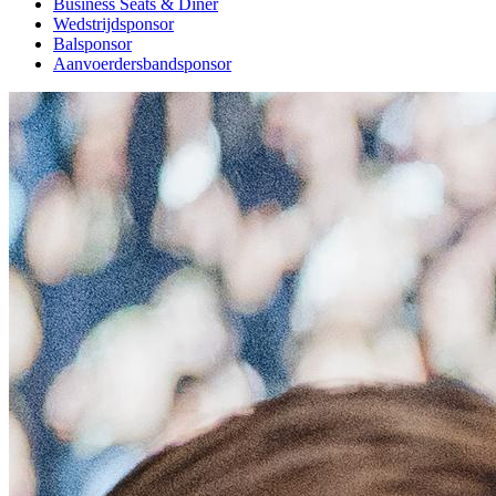
Business Seats & Diner
Wedstrijdsponsor
Balsponsor
Aanvoerdersbandsponsor