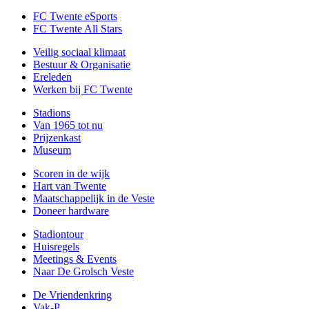
FC Twente eSports
FC Twente All Stars
Veilig sociaal klimaat
Bestuur & Organisatie
Ereleden
Werken bij FC Twente
Stadions
Van 1965 tot nu
Prijzenkast
Museum
Scoren in de wijk
Hart van Twente
Maatschappelijk in de Veste
Doneer hardware
Stadiontour
Huisregels
Meetings & Events
Naar De Grolsch Veste
De Vriendenkring
Vak-P