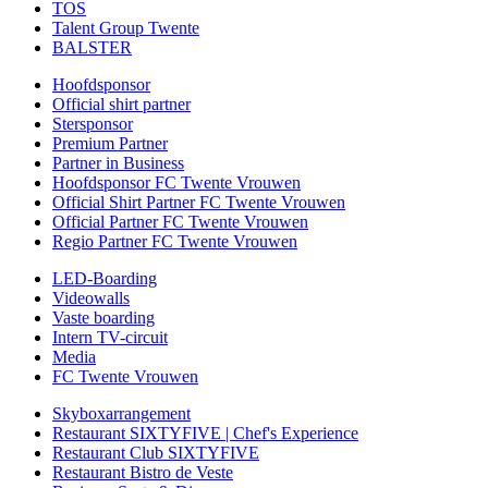
TOS
Talent Group Twente
BALSTER
Hoofdsponsor
Official shirt partner
Stersponsor
Premium Partner
Partner in Business
Hoofdsponsor FC Twente Vrouwen
Official Shirt Partner FC Twente Vrouwen
Official Partner FC Twente Vrouwen
Regio Partner FC Twente Vrouwen
LED-Boarding
Videowalls
Vaste boarding
Intern TV-circuit
Media
FC Twente Vrouwen
Skyboxarrangement
Restaurant SIXTYFIVE | Chef's Experience
Restaurant Club SIXTYFIVE
Restaurant Bistro de Veste