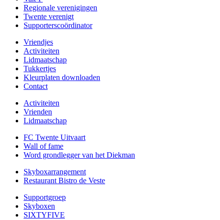
Regionale verenigingen
Twente verenigt
Supporterscoördinator
Vriendjes
Activiteiten
Lidmaatschap
Tukkertjes
Kleurplaten downloaden
Contact
Activiteiten
Vrienden
Lidmaatschap
FC Twente Uitvaart
Wall of fame
Word grondlegger van het Diekman
Skyboxarrangement
Restaurant Bistro de Veste
Supportgroep
Skyboxen
SIXTYFIVE