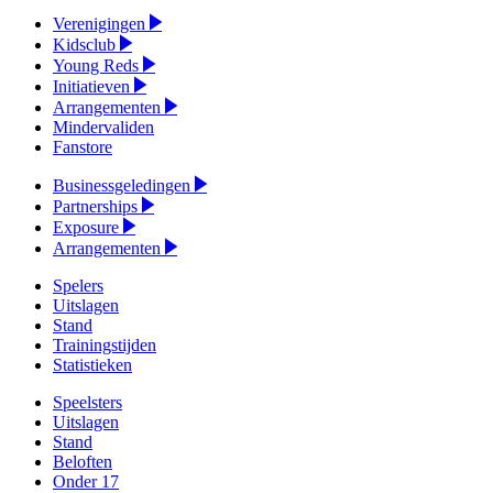
Verenigingen
Kidsclub
Young Reds
Initiatieven
Arrangementen
Mindervaliden
Fanstore
Businessgeledingen
Partnerships
Exposure
Arrangementen
Spelers
Uitslagen
Stand
Trainingstijden
Statistieken
Speelsters
Uitslagen
Stand
Beloften
Onder 17