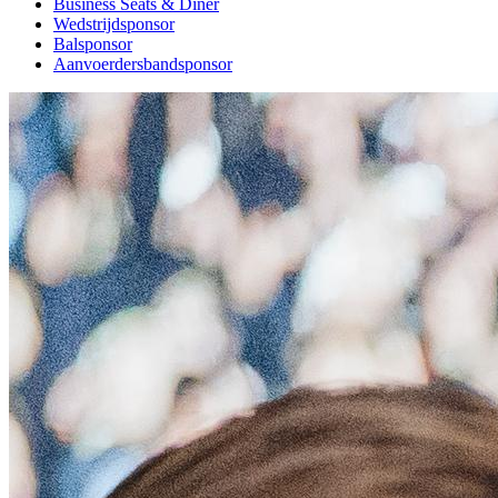
Business Seats & Diner
Wedstrijdsponsor
Balsponsor
Aanvoerdersbandsponsor