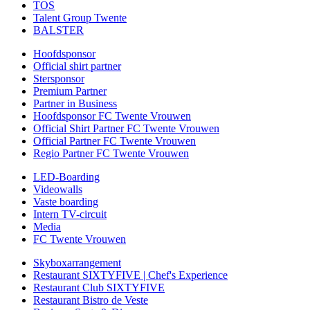
TOS
Talent Group Twente
BALSTER
Hoofdsponsor
Official shirt partner
Stersponsor
Premium Partner
Partner in Business
Hoofdsponsor FC Twente Vrouwen
Official Shirt Partner FC Twente Vrouwen
Official Partner FC Twente Vrouwen
Regio Partner FC Twente Vrouwen
LED-Boarding
Videowalls
Vaste boarding
Intern TV-circuit
Media
FC Twente Vrouwen
Skyboxarrangement
Restaurant SIXTYFIVE | Chef's Experience
Restaurant Club SIXTYFIVE
Restaurant Bistro de Veste