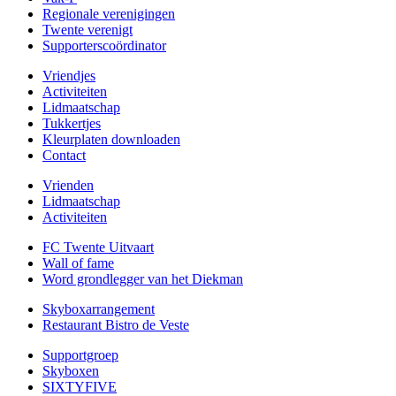
Regionale verenigingen
Twente verenigt
Supporterscoördinator
Vriendjes
Activiteiten
Lidmaatschap
Tukkertjes
Kleurplaten downloaden
Contact
Vrienden
Lidmaatschap
Activiteiten
FC Twente Uitvaart
Wall of fame
Word grondlegger van het Diekman
Skyboxarrangement
Restaurant Bistro de Veste
Supportgroep
Skyboxen
SIXTYFIVE