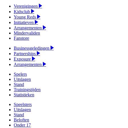
Verenigingen
Kidsclub
Young Reds
Initiatieven
Arrangementen
Mindervaliden
Fanstore
Businessgeledingen
Partnerships
Exposure
Arrangementen
Spelers
Uitslagen
Stand
Trainingstijden
Statistieken
Speelsters
Uitslagen
Stand
Beloften
Onder 17