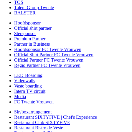
TOS
Talent Group Twente
BALSTER
Hoofdsponsor
Official shirt partner
Stersponsor
Premium Partner
Partner in Business
Hoofdsponsor FC Twente Vrouwen
Official Shirt Partner FC Twente Vrouwen
Official Partner FC Twente Vrouwen
Regio Partner FC Twente Vrouwen
LED-Boarding
Videowalls
Vaste boarding
Intern TV-circuit
Media
FC Twente Vrouwen
Skyboxarrangement
Restaurant SIXTYFIVE | Chef's Experience
Restaurant Club SIXTYFIVE
Restaurant Bistro de Veste