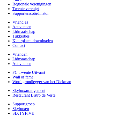
Regionale verenigingen
Twente verenigt
Supporterscoördinator
Vriendjes
Activiteiten
Lidmaatschap
Tukkertjes
Kleurplaten downloaden
Contact
Vrienden
Lidmaatschap
Activiteiten
FC Twente Uitvaart
Wall of fame
Word grondlegger van het Diekman
Skyboxarrangement
Restaurant Bistro de Veste
Supportgroep
Skyboxen
SIXTYFIVE