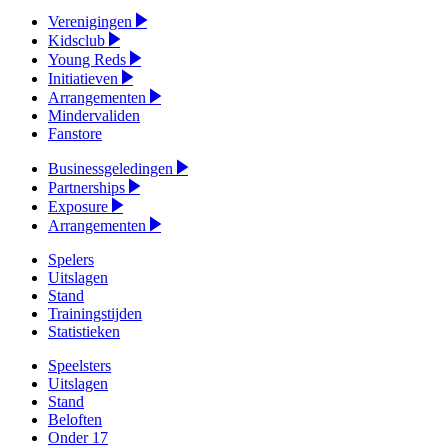
Verenigingen
Kidsclub
Young Reds
Initiatieven
Arrangementen
Mindervaliden
Fanstore
Businessgeledingen
Partnerships
Exposure
Arrangementen
Spelers
Uitslagen
Stand
Trainingstijden
Statistieken
Speelsters
Uitslagen
Stand
Beloften
Onder 17