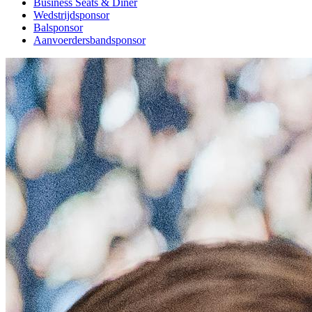
Business Seats & Diner
Wedstrijdsponsor
Balsponsor
Aanvoerdersbandsponsor