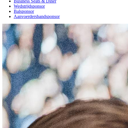
Business Seats & Diner
Wedstrijdsponsor
Balsponsor
Aanvoerdersbandsponsor