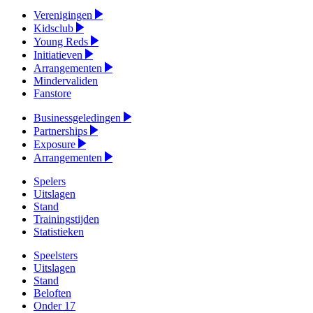
Verenigingen
Kidsclub
Young Reds
Initiatieven
Arrangementen
Mindervaliden
Fanstore
Businessgeledingen
Partnerships
Exposure
Arrangementen
Spelers
Uitslagen
Stand
Trainingstijden
Statistieken
Speelsters
Uitslagen
Stand
Beloften
Onder 17