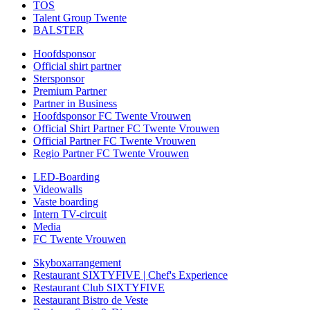
TOS
Talent Group Twente
BALSTER
Hoofdsponsor
Official shirt partner
Stersponsor
Premium Partner
Partner in Business
Hoofdsponsor FC Twente Vrouwen
Official Shirt Partner FC Twente Vrouwen
Official Partner FC Twente Vrouwen
Regio Partner FC Twente Vrouwen
LED-Boarding
Videowalls
Vaste boarding
Intern TV-circuit
Media
FC Twente Vrouwen
Skyboxarrangement
Restaurant SIXTYFIVE | Chef's Experience
Restaurant Club SIXTYFIVE
Restaurant Bistro de Veste