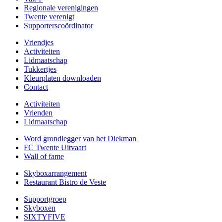
Regionale verenigingen
Twente verenigt
Supporterscoördinator
Vriendjes
Activiteiten
Lidmaatschap
Tukkertjes
Kleurplaten downloaden
Contact
Activiteiten
Vrienden
Lidmaatschap
Word grondlegger van het Diekman
FC Twente Uitvaart
Wall of fame
Skyboxarrangement
Restaurant Bistro de Veste
Supportgroep
Skyboxen
SIXTYFIVE