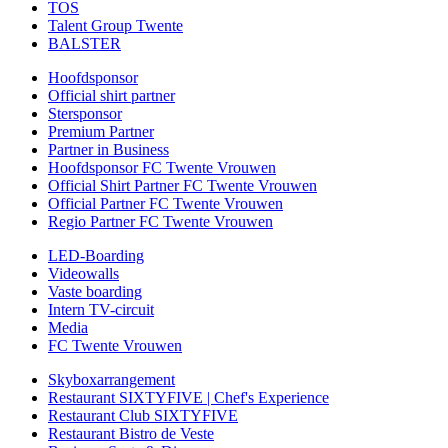
TOS
Talent Group Twente
BALSTER
Hoofdsponsor
Official shirt partner
Stersponsor
Premium Partner
Partner in Business
Hoofdsponsor FC Twente Vrouwen
Official Shirt Partner FC Twente Vrouwen
Official Partner FC Twente Vrouwen
Regio Partner FC Twente Vrouwen
LED-Boarding
Videowalls
Vaste boarding
Intern TV-circuit
Media
FC Twente Vrouwen
Skyboxarrangement
Restaurant SIXTYFIVE | Chef's Experience
Restaurant Club SIXTYFIVE
Restaurant Bistro de Veste