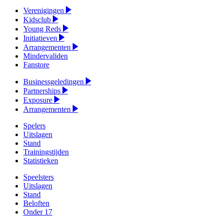
Verenigingen
Kidsclub
Young Reds
Initiatieven
Arrangementen
Mindervaliden
Fanstore
Businessgeledingen
Partnerships
Exposure
Arrangementen
Spelers
Uitslagen
Stand
Trainingstijden
Statistieken
Speelsters
Uitslagen
Stand
Beloften
Onder 17