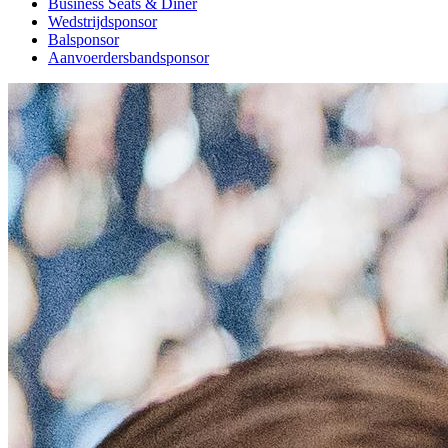
Business Seats & Diner
Wedstrijdsponsor
Balsponsor
Aanvoerdersbandsponsor