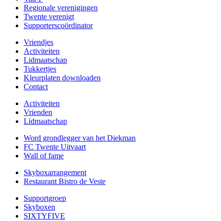
Regionale verenigingen
Twente verenigt
Supporterscoördinator
Vriendjes
Activiteiten
Lidmaatschap
Tukkertjes
Kleurplaten downloaden
Contact
Activiteiten
Vrienden
Lidmaatschap
Word grondlegger van het Diekman
FC Twente Uitvaart
Wall of fame
Skyboxarrangement
Restaurant Bistro de Veste
Supportgroep
Skyboxen
SIXTYFIVE