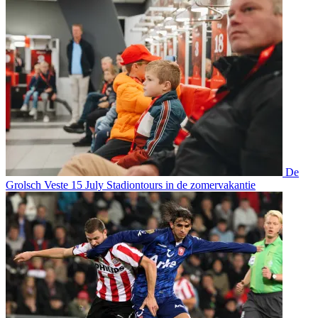
De
Grolsch Veste
15 July
Stadiontours in de zomervakantie