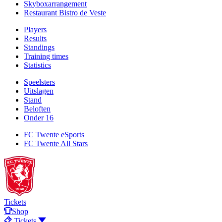
Skyboxarrangement
Restaurant Bistro de Veste
Players
Results
Standings
Training times
Statistics
Speelsters
Uitslagen
Stand
Beloften
Onder 16
FC Twente eSports
FC Twente All Stars
Tickets
Shop
Tickets