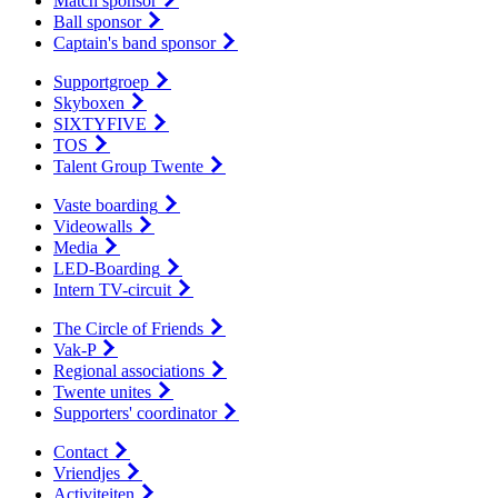
Match sponsor
Ball sponsor
Captain's band sponsor
Supportgroep
Skyboxen
SIXTYFIVE
TOS
Talent Group Twente
Vaste boarding
Videowalls
Media
LED-Boarding
Intern TV-circuit
The Circle of Friends
Vak-P
Regional associations
Twente unites
Supporters' coordinator
Contact
Vriendjes
Activiteiten