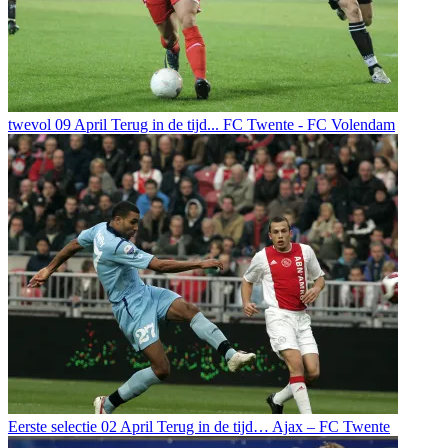
twevol
09 April
Terug in de tijd... FC Twente - FC Volendam
Eerste selectie
02 April
Terug in de tijd… Ajax – FC Twente