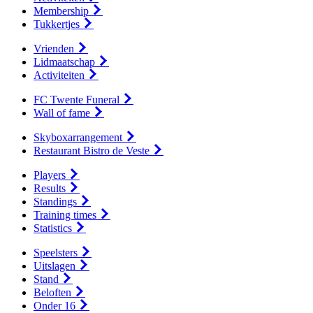
Membership
Tukkertjes
Vrienden
Lidmaatschap
Activiteiten
FC Twente Funeral
Wall of fame
Skyboxarrangement
Restaurant Bistro de Veste
Players
Results
Standings
Training times
Statistics
Speelsters
Uitslagen
Stand
Beloften
Onder 16