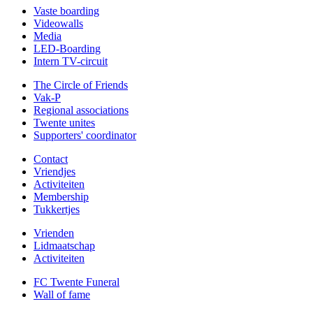
Vaste boarding
Videowalls
Media
LED-Boarding
Intern TV-circuit
The Circle of Friends
Vak-P
Regional associations
Twente unites
Supporters' coordinator
Contact
Vriendjes
Activiteiten
Membership
Tukkertjes
Vrienden
Lidmaatschap
Activiteiten
FC Twente Funeral
Wall of fame