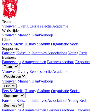
Teams
Vrouwen
Overig
Eerste selectie
Academie
Wedstrijden
Vrouwen
Mannen
Kaartverkoop
Club
Pers & Media
History
Stadium
Organisatie
Social
Supporters
Fanstore
Kidsclub
Initiatives
Associations
Young Reds
Business
Partnerships
Arrangementen
Business sections
Exposure
Teams
Vrouwen
Overig
Eerste selectie
Academie
Wedstrijden
Vrouwen
Mannen
Kaartverkoop
Club
Pers & Media
History
Stadium
Organisatie
Social
Supporters
Fanstore
Kidsclub
Initiatives
Associations
Young Reds
Business
Partnerships
Arrangementen
Business sections
Exposure