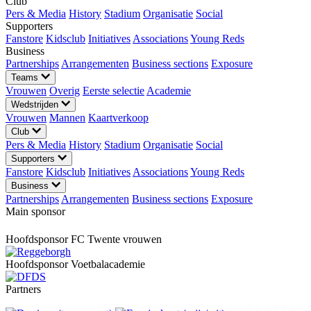
Club
Pers & Media
History
Stadium
Organisatie
Social
Supporters
Fanstore
Kidsclub
Initiatives
Associations
Young Reds
Business
Partnerships
Arrangementen
Business sections
Exposure
Teams
Vrouwen
Overig
Eerste selectie
Academie
Wedstrijden
Vrouwen
Mannen
Kaartverkoop
Club
Pers & Media
History
Stadium
Organisatie
Social
Supporters
Fanstore
Kidsclub
Initiatives
Associations
Young Reds
Business
Partnerships
Arrangementen
Business sections
Exposure
Main sponsor
Hoofdsponsor FC Twente vrouwen
Hoofdsponsor Voetbalacademie
Partners