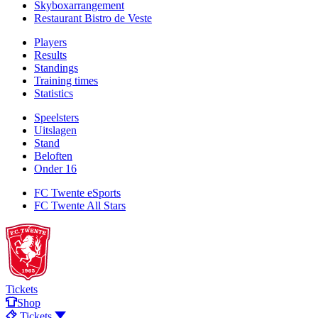
Skyboxarrangement
Restaurant Bistro de Veste
Players
Results
Standings
Training times
Statistics
Speelsters
Uitslagen
Stand
Beloften
Onder 16
FC Twente eSports
FC Twente All Stars
Tickets
Shop
Tickets