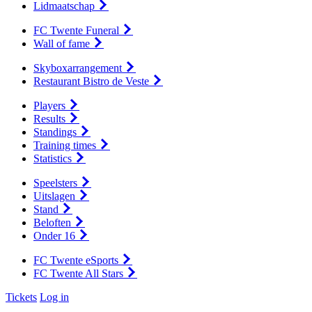
Lidmaatschap
FC Twente Funeral
Wall of fame
Skyboxarrangement
Restaurant Bistro de Veste
Players
Results
Standings
Training times
Statistics
Speelsters
Uitslagen
Stand
Beloften
Onder 16
FC Twente eSports
FC Twente All Stars
Tickets
Log in