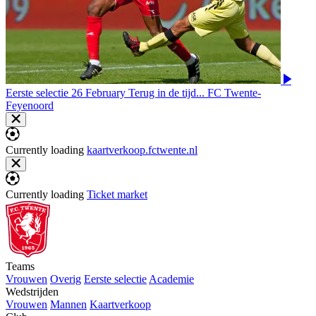
Eerste selectie
26 February
Terug in de tijd... FC Twente-
Feyenoord
Currently loading
kaartverkoop.fctwente.nl
Currently loading
Ticket market
Teams
Vrouwen
Overig
Eerste selectie
Academie
Wedstrijden
Vrouwen
Mannen
Kaartverkoop