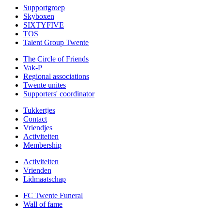
Supportgroep
Skyboxen
SIXTYFIVE
TOS
Talent Group Twente
The Circle of Friends
Vak-P
Regional associations
Twente unites
Supporters' coordinator
Tukkertjes
Contact
Vriendjes
Activiteiten
Membership
Activiteiten
Vrienden
Lidmaatschap
FC Twente Funeral
Wall of fame