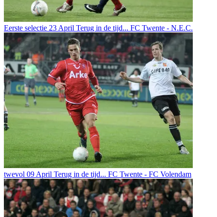
Eerste selectie
23 April
Terug in de tijd... FC Twente - N.E.C.
twevol
09 April
Terug in de tijd... FC Twente - FC Volendam