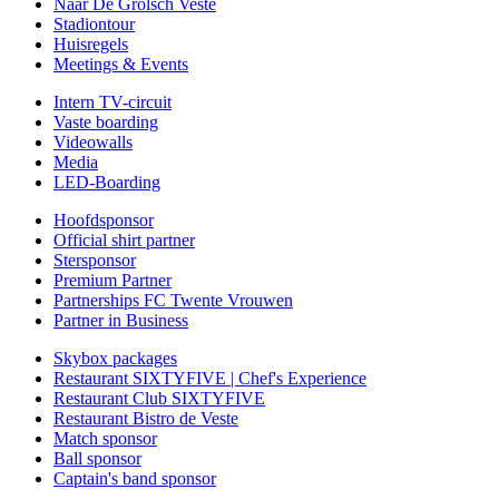
Naar De Grolsch Veste
Stadiontour
Huisregels
Meetings & Events
Intern TV-circuit
Vaste boarding
Videowalls
Media
LED-Boarding
Hoofdsponsor
Official shirt partner
Stersponsor
Premium Partner
Partnerships FC Twente Vrouwen
Partner in Business
Skybox packages
Restaurant SIXTYFIVE | Chef's Experience
Restaurant Club SIXTYFIVE
Restaurant Bistro de Veste
Match sponsor
Ball sponsor
Captain's band sponsor