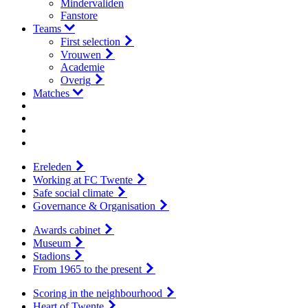
Mindervaliden
Fanstore
Teams
First selection
Vrouwen
Academie
Overig
Matches
Ereleden
Working at FC Twente
Safe social climate
Governance & Organisation
Awards cabinet
Museum
Stadions
From 1965 to the present
Scoring in the neighbourhood
Heart of Twente