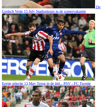
De
Grolsch Veste
15 July
Stadiontours in de zomervakantie
Eerste selectie
13 May
Terug in de tijd... PSV - FC Twente