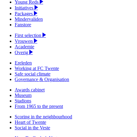
Young Reds
Initiatives
Packages
Mindervaliden
Fanstore
First selection
Vrouwen
Academie
Overig
Ereleden
Working at FC Twente
Safe social climate
Governance & Organisation
Awards cabinet
Museum
Stadions
From 1965 to the present
Scoring in the neighbourhood
Heart of Twente
Social in the Veste