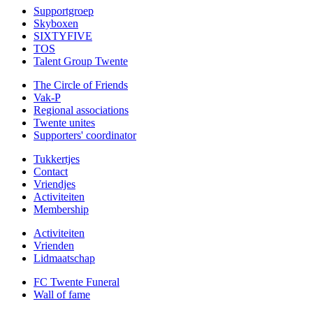
Supportgroep
Skyboxen
SIXTYFIVE
TOS
Talent Group Twente
The Circle of Friends
Vak-P
Regional associations
Twente unites
Supporters' coordinator
Tukkertjes
Contact
Vriendjes
Activiteiten
Membership
Activiteiten
Vrienden
Lidmaatschap
FC Twente Funeral
Wall of fame