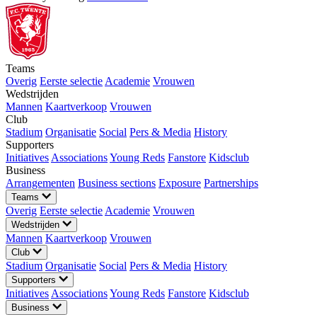
Teams
Overig
Eerste selectie
Academie
Vrouwen
Wedstrijden
Mannen
Kaartverkoop
Vrouwen
Club
Stadium
Organisatie
Social
Pers & Media
History
Supporters
Initiatives
Associations
Young Reds
Fanstore
Kidsclub
Business
Arrangementen
Business sections
Exposure
Partnerships
Teams
Overig
Eerste selectie
Academie
Vrouwen
Wedstrijden
Mannen
Kaartverkoop
Vrouwen
Club
Stadium
Organisatie
Social
Pers & Media
History
Supporters
Initiatives
Associations
Young Reds
Fanstore
Kidsclub
Business