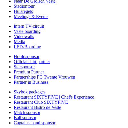
Naar De Grolsch Veste
Stadiontour
Huisregels
Meetings & Events
Intern TV-circuit
Vaste boarding
Videowalls
Media
LED-Boarding
Hoofdsponsor
Official shirt partner
Stersponsor
Premium Partner
Partnerships FC Twente Vrouwen
Partner in Business
Skybox packages
Restaurant SIXTYFIVE | Chef's Experience
Restaurant Club SIXTYFIVE
Restaurant Bistro de Veste
Match sponsor
Ball sponsor
Captain's band sponsor