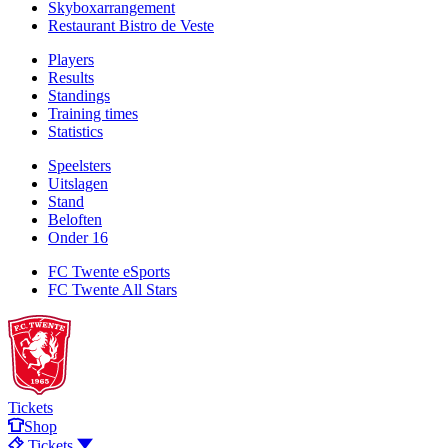
Skyboxarrangement
Restaurant Bistro de Veste
Players
Results
Standings
Training times
Statistics
Speelsters
Uitslagen
Stand
Beloften
Onder 16
FC Twente eSports
FC Twente All Stars
Tickets
Shop
Tickets