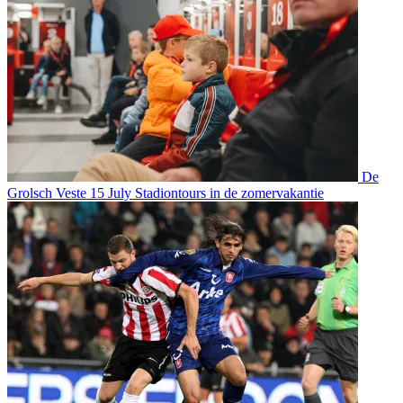
De
Grolsch Veste
15 July
Stadiontours in de zomervakantie