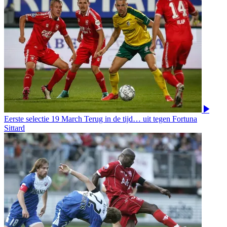
Eerste selectie
19 March
Terug in de tijd… uit tegen Fortuna
Sittard