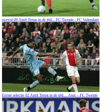
twevol
09 April
Terug in de tijd... FC Twente - FC Volendam
Eerste selectie
02 April
Terug in de tijd… Ajax – FC Twente