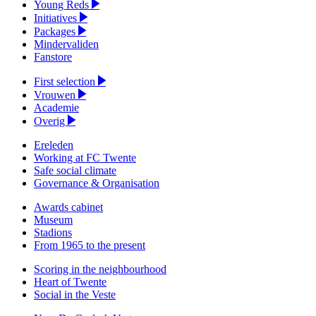
Young Reds
Initiatives
Packages
Mindervaliden
Fanstore
First selection
Vrouwen
Academie
Overig
Ereleden
Working at FC Twente
Safe social climate
Governance & Organisation
Awards cabinet
Museum
Stadions
From 1965 to the present
Scoring in the neighbourhood
Heart of Twente
Social in the Veste