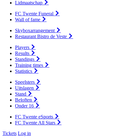
Lidmaatschap
FC Twente Funeral
Wall of fame
Skyboxarrangement
Restaurant Bistro de Veste
Players
Results
Standings
Training times
Statistics
Speelsters
Uitslagen
Stand
Beloften
Onder 16
FC Twente eSports
FC Twente All Stars
Tickets
Log in