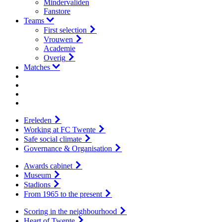
Mindervaliden
Fanstore
Teams
First selection
Vrouwen
Academie
Overig
Matches
Ereleden
Working at FC Twente
Safe social climate
Governance & Organisation
Awards cabinet
Museum
Stadions
From 1965 to the present
Scoring in the neighbourhood
Heart of Twente