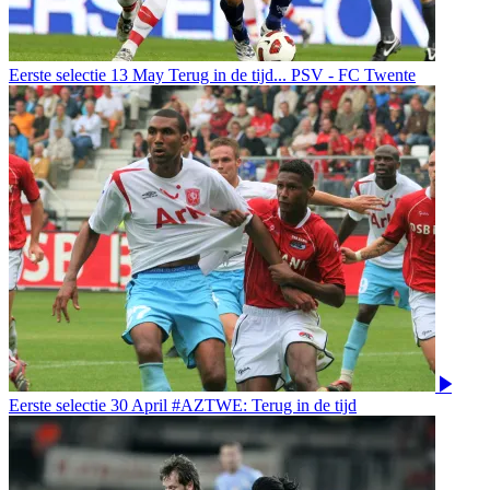
Eerste selectie
13 May
Terug in de tijd... PSV - FC Twente
Eerste selectie
30 April
#AZTWE: Terug in de tijd