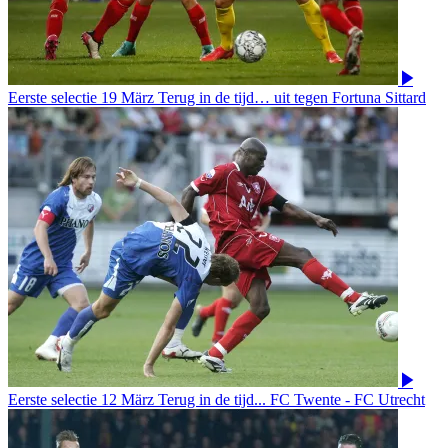
Eerste selectie
19 März
Terug in de tijd… uit tegen Fortuna Sittard
Eerste selectie
12 März
Terug in de tijd... FC Twente - FC Utrecht