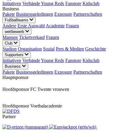
Initiativen
Verbände
Young Reds
Fanstore
Kidsclub
Business
Pakete
Businessgeledingen
Exposure
Partnerschaften
Fußballteams
Andere
Erste Auswahl
Academie
Frauen
wettbewerb
Mannen
Ticketverkauf
Frauen
Club
Stadion
Organisation
Sozial
Pers & Medien
Geschichte
Supporters
Initiativen
Verbände
Young Reds
Fanstore
Kidsclub
Business
Pakete
Businessgeledingen
Exposure
Partnerschaften
Hauptsponsor
Hoofdsponsor FC Twente vrouwen
Hoofdsponsor Voetbalacademie
Partner