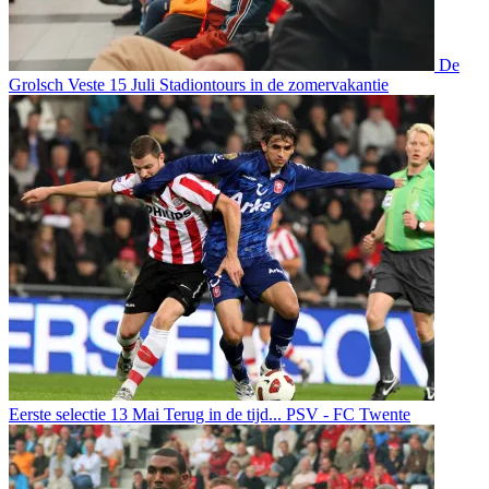
De
Grolsch Veste
15 Juli
Stadiontours in de zomervakantie
Eerste selectie
13 Mai
Terug in de tijd... PSV - FC Twente