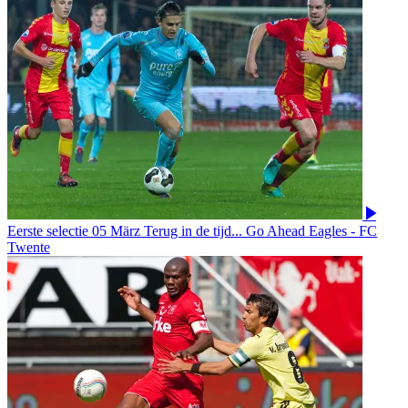
Eerste selectie
05 März
Terug in de tijd... Go Ahead Eagles - FC
Twente