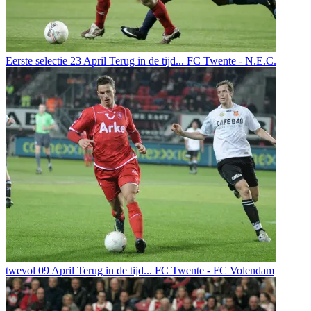
Eerste selectie
23 April
Terug in de tijd... FC Twente - N.E.C.
twevol
09 April
Terug in de tijd... FC Twente - FC Volendam