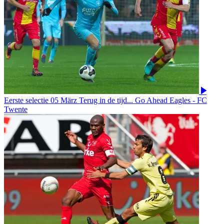
Eerste selectie
05 März
Terug in de tijd... Go Ahead Eagles - FC
Twente