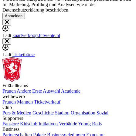
für Marketing, Profiling und Analysen wie in der
Datenschutzerklärung beschrieben.
Anmelden
Lädt
kaartverkoop.fctwente.nl
Lädt
Ticketbörse
Fußballteams
Frauen
Andere
Erste Auswahl
Academie
wettbewerb
Frauen
Mannen
Ticketverkauf
Club
Pers & Medien
Geschichte
Stadion
Organisation
Sozial
Supporters
Fanstore
Kidsclub
Initiativen
Verbände
Young Reds
Business
Partnerschaften
Pakete
Businessgeledingen
Exposure