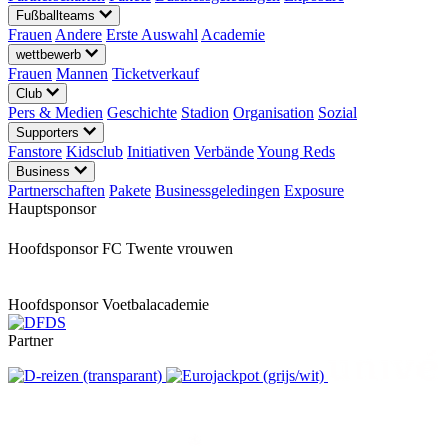
Fußballteams
Frauen
Andere
Erste Auswahl
Academie
wettbewerb
Frauen
Mannen
Ticketverkauf
Club
Pers & Medien
Geschichte
Stadion
Organisation
Sozial
Supporters
Fanstore
Kidsclub
Initiativen
Verbände
Young Reds
Business
Partnerschaften
Pakete
Businessgeledingen
Exposure
Hauptsponsor
Hoofdsponsor FC Twente vrouwen
Hoofdsponsor Voetbalacademie
Partner