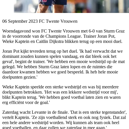
06 September 2023
FC Twente Vrouwen
Woendagavond won FC Twente Vrouwen met 6-0 van Sturm Graz
in de voorronde van de Champions League. Trainer Joran Pot,
Wieke Kaptein en Caitlin Dijkstra blikken terug op een mooi duel.
Joran Pot kijkt tevreden terug op het duel. 'Ik had verwacht dat we
dominant zouden kunnen spelen vandaag, en dat bleek ook het
geval', begint de trainer. 'We hebben een mooie wedstrijd op de mat
gelegd. We hebben Sturm Graz laten lopen en de ruimtes die
daardoor kwamen hebben we goed bespeeld. Ik heb hele mooie
doelpunten gezien.'
Wieke Kaptein speelde een sterke wedstrijd en was bij meerdere
doelpunten betrokken. 'Het was een lekkere wedstrijd voor mij',
blikt Kaptein terug. 'We hebben goed voetbal laten zien en waren
erg efficiënt voor de goal.'
Zaterdag wacht Levante in de finale. 'Dat is een sterke tegenstander',
vertelt Kaptein. 'Ze zijn voetballend sterk en ook nog fysiek. Dat zal
een hele andere wedstrijd worden. Wij kunnen als team ook heel
goed voetballen, en daar zullen we zaterdag in mee gaan.'