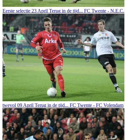
Eerste selectie
23 April
Terug in de tijd... FC Twente - N.E.C.
twevol
09 April
Terug in de tijd... FC Twente - FC Volendam