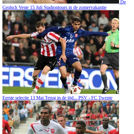
De
Grolsch Veste
15 Juli
Stadiontours in de zomervakantie
Eerste selectie
13 Mai
Terug in de tijd... PSV - FC Twente