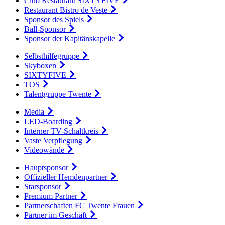
Club Restaurant SIXTYFIVE
Restaurant Bistro de Veste
Sponsor des Spiels
Ball-Sponsor
Sponsor der Kapitänskapelle
Selbsthilfegruppe
Skyboxen
SIXTYFIVE
TOS
Talentgruppe Twente
Media
LED-Boarding
Interner TV-Schaltkreis
Vaste Verpflegung
Videowände
Hauptsponsor
Offizieller Hemdenpartner
Starsponsor
Premium Partner
Partnerschaften FC Twente Frauen
Partner im Geschäft