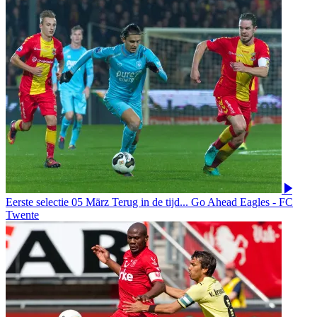
Eerste selectie
05 März
Terug in de tijd... Go Ahead Eagles - FC
Twente