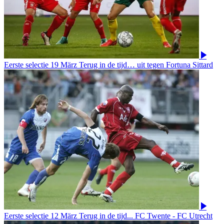
Eerste selectie
19 März
Terug in de tijd… uit tegen Fortuna Sittard
Eerste selectie
12 März
Terug in de tijd... FC Twente - FC Utrecht