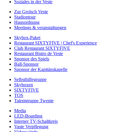
Soziales in der Veste
Zur Grolsch Veste
Stadiontour
Hausordnung
Meetings & veranstaltungen
Skybox-Paket
Restaurant SIXTYFIVE | Chef's Experience
Club Restaurant SIXTYFIVE
Restaurant Bistro de Veste
Sponsor des Spiels
Ball-Sponsor
Sponsor der Kapitänskapelle
Selbsthilfegruppe
Skyboxen
SIXTYFIVE
TOS
Talentgruppe Twente
Media
LED-Boarding
Interner TV-Schaltkreis
Vaste Verpflegung
Videowände