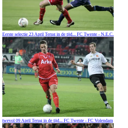
Eerste selectie
23 April
Terug in de tijd... FC Twente - N.E.C.
twevol
09 April
Terug in de tijd... FC Twente - FC Volendam