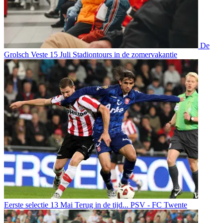
De
Grolsch Veste
15 Juli
Stadiontours in de zomervakantie
Eerste selectie
13 Mai
Terug in de tijd... PSV - FC Twente