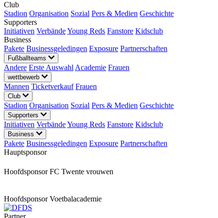
Club
Stadion
Organisation
Sozial
Pers & Medien
Geschichte
Supporters
Initiativen
Verbände
Young Reds
Fanstore
Kidsclub
Business
Pakete
Businessgeledingen
Exposure
Partnerschaften
Fußballteams
Andere
Erste Auswahl
Academie
Frauen
wettbewerb
Mannen
Ticketverkauf
Frauen
Club
Stadion
Organisation
Sozial
Pers & Medien
Geschichte
Supporters
Initiativen
Verbände
Young Reds
Fanstore
Kidsclub
Business
Pakete
Businessgeledingen
Exposure
Partnerschaften
Hauptsponsor
Hoofdsponsor FC Twente vrouwen
Hoofdsponsor Voetbalacademie
Partner